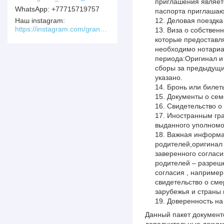
приглашения являет
+77715719757
паспорта приглашаю
Наш instagram
Деловая поездка
https://instagram.com/grand_soluxe/
Виза о собственн
которые предоставля
необходимо нотариа
периода:Оригинал и 
сборы за предыдущий
указано.
Бронь или билеты
Документы о сем
Свидетельство о
Иностранным гра
выданного уполномо
Важная информац
родителей,оригинал 
заверенного согласи
родителей – разреш
согласия , например
свидетельство о сме
зарубежья и страны
Доверенность на
Данный пакет документ