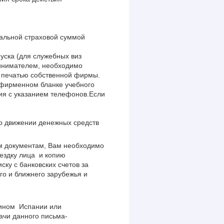
альной страховой суммой
пуска (для служебных виз
ринимателем, необходимо
с печатью собственной фирмы.
а фирменном бланке учебного
ния с указанием телефонов.Если
 о движении денежных средств
ым документам, Вам необходимо
ездку лица и копию
ку с банковских счетов за
го и ближнего зарубежья и
нином Испании или
чи данного письма-