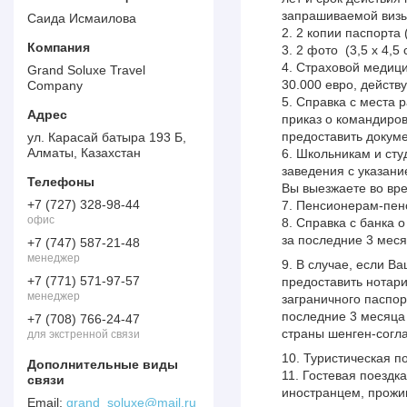
запрашиваемой визы
Саида Исмаилова
2 копии паспорта
2 фото (3,5 х 4,5
Страховой медици
Grand Soluxe Travel
30.000 евро, действ
Company
Справка с места 
приказ о командиро
предоставить докум
ул. Карасай батыра 193 Б,
Алматы, Казахстан
Школьникам и сту
заведения с указани
Вы выезжаете во вре
+7 (727) 328-98-44
Пенсионерам-пенс
офис
Справка с банка о
за последние 3 месяц
+7 (747) 587-21-48
менеджер
В случае, если В
+7 (771) 571-97-57
предоставить нотар
менеджер
заграничного паспор
последние 3 месяца 
+7 (708) 766-24-47
страны шенген-согл
для экстренной связи
Туристическая п
Гостевая поездк
иностранцем, прожи
grand_soluxe@mail.ru