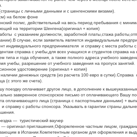
.
 (страницы с личными данными и с шенгенскими визами).
 см) на белом фоне
нский полис, действительный на весь период пребывания с миним
ующий на территории Шенгена(оригинал + копия)
работы с указанием должности, заработной платы,стажа работы,от
вании).В случае, если заявитель является индивидуальным предп
ент индивидуального предпринимателя и справку с места работы 
дентам справка с учебы,для всех учащихся и студентов справка н
ем типа и года обучения, а также полного адреса учебного заведе
мя учебы, разрешение от учебного заведения на пропуск занятий.
ионное удостоверение (оригинал + копия)
 наличии денежных средств (из расчета 100 евро в сутки).Справка
а (с этого же счета).
ашу поездку оплачивает другое лицо, в дополнение к вышеуказанн
иально заверенное спонсорское письмо от оплачивающего Вашу по
та оплачивающего лица (страница с паспортными данными) + выпис
и справку с работы спонсора. Указывать в гарантии страны дальне
ашения.
оездка — туристический ваучер
а — оригинал приглашения,Оформленное частным лицом, гражда
вающим в Испании.Компетентным органом для оформления и выда