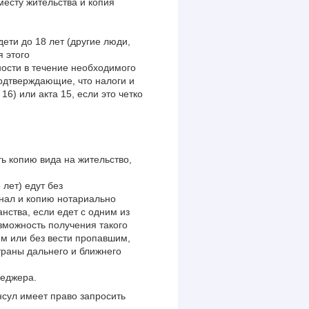
есту жительства и копия
дети до 18 лет (другие люди,
я этого
ости в течение необходимого
одтверждающие, что налоги и
6) или акта 15, если это четко
 копию вида на жительство,
лет) едут без
инал и копию нотариально
нства, если едет с одним из
зможность получения такого
им или без вести пропавшим,
траны дальнего и ближнего
неджера.
сул имеет право запросить