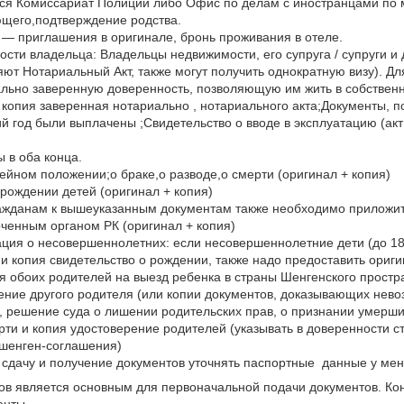
ся Комиссариат Полиции либо Офис по делам с иностранцами по м
щего,подтверждение родства.
 — приглашения в оригинале, бронь проживания в отеле.
ости владельца: Владельцы недвижимости, его супруга / супруги и 
ют Нотариальный Акт, также могут получить однократную визу). Дл
льно заверенную доверенность, позволяющую им жить в собственн
копия заверенная нотариально , нотариального акта;Документы, п
 год были выплачены ;Свидетельство о вводе в эксплуатацию (акт 1
 в оба конца.
ейном положении;о браке,о разводе,о смерти (оригинал + копия)
 рождении детей (оригинал + копия)
жданам к вышеуказанным документам также необходимо приложить
ченным органом РК (оригинал + копия)
ия о несовершеннолетних: если несовершеннолетние дети (до 18 
и копия свидетельство о рождении, также надо предоставить ориг
я обоих родителей на выезд ребенка в страны Шенгенского простра
ение другого родителя (или копии документов, доказывающих нево
, решение суда о лишении родительских прав, о признании умерш
рти и копия удостоверение родителей (указывать в доверенности с
 шенген-соглашения)
 сдачу и получение документов уточнять паспортные данные у ме
ов является основным для первоначальной подачи документов. Кон