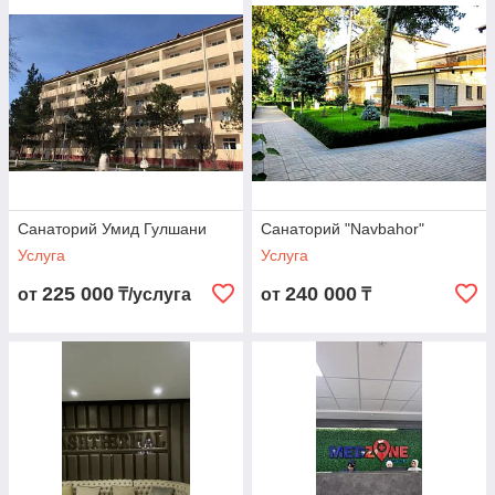
Санаторий Умид Гулшани
Санаторий "Navbahor"
Услуга
Услуга
225 000
240 000
от
₸/услуга
от
₸