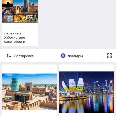
проживание в отелях г. Ташкент, г. Самарканд и г. Бухара,
познавательный мастер класс по приготовлению бухарского
плова, переезды на скоростных поездах Афросияб внутри
Узбекистана.
Мы рады будем видеть вас в солнечном Узбекистане!
Лечение в
Узбекистане
санатории и
клиники
Узбекистана
Сортировка
0
Фильтры