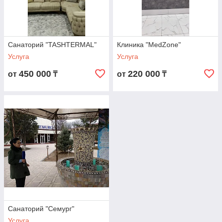
Санаторий "TASHTERMAL"
Клиника "MedZone"
Услуга
Услуга
450 000
220 000
от
₸
от
₸
Санаторий "Семург"
Услуга