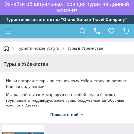
Узнайте об актуальных горящих турах на данный
момент!
Туристическое агентство "Grand Soluxe Travel Company"
Туристические услуги
Туры в Узбекистан
Туры в Узбекистан
Наши авторские туры по солнечному Узбекистану не оставят
Вас равнодушными!
Мы разрабатываем маршруты на любой вкус и бюджет:
групповые и индивидуальные туры, бюджетные автобусные
туры из г. Алматы.
К вашим услугам профессиональные гиды - экскурсоводы.
Показать всё
Групповые туры Ташкент - Самарканд - Бухара с выездом из
г. Алматы на осенне-зимний период. Специально
разработанный тур, в котором мы учли все нюансы: