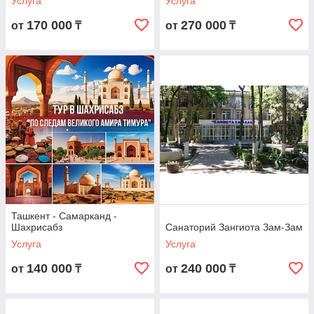
Услуга
Услуга
170 000
270 000
от
₸
от
₸
Ташкент - Самарканд -
Шахрисабз
Санаторий Зангиота Зам-Зам
Услуга
Услуга
140 000
240 000
от
₸
от
₸