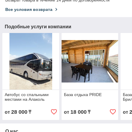
Все условия возврата
Подобные услуги компании
Автобус со спальными
База отдыха PRIDE
База
местами на Алаколь
Брил
28 000
18 000
от
₸
от
₸
от
О нас