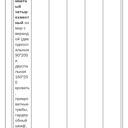
мнатн
ый
четыр
ехмест
ный
но
мер с
веранд
ой (две
односп
альные
90*200
и
двуспа
льная
160*20
0
кровать
,
прикро
ватные
тумбы,
гардер
обный
шкаф,