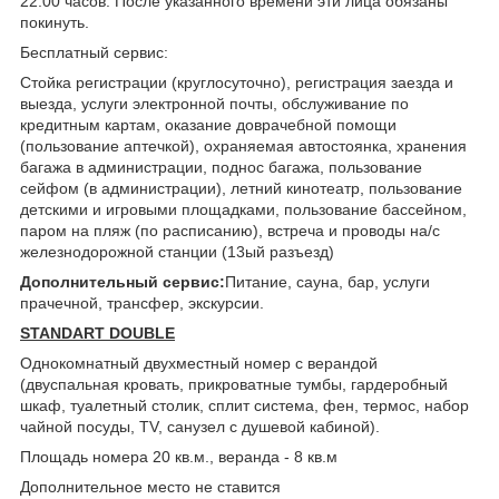
22.00 часов. После указанного времени эти лица обязаны
покинуть.
Бесплатный сервис:
Стойка регистрации (круглосуточно), регистрация заезда и
выезда, услуги электронной почты, обслуживание по
кредитным картам, оказание доврачебной помощи
(пользование аптечкой), охраняемая автостоянка, хранения
багажа в администрации, поднос багажа, пользование
сейфом (в администрации), летний кинотеатр, пользование
детскими и игровыми площадками, пользование бассейном,
паром на пляж (по расписанию), встреча и проводы на/с
железнодорожной станции (13ый разъезд)
Дополнительный сервис:
Питание, сауна, бар, услуги
прачечной, трансфер, экскурсии.
STANDART DOUBLE
Однокомнатный двухместный номер с верандой
(двуспальная кровать, прикроватные тумбы, гардеробный
шкаф, туалетный столик, сплит система, фен, термос, набор
чайной посуды, TV, санузел с душевой кабиной).
Площадь номера 20 кв.м., веранда - 8 кв.м
Дополнительное место не ставится