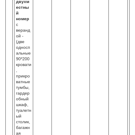
двухм
естны
й
номер
с
веранд
ой -
(две
односп
альные
90*200
кровати
,
прикро
ватные
тумбы,
гардер
обный
шкаф,
туалетн
ый
столик,
багажн
ая