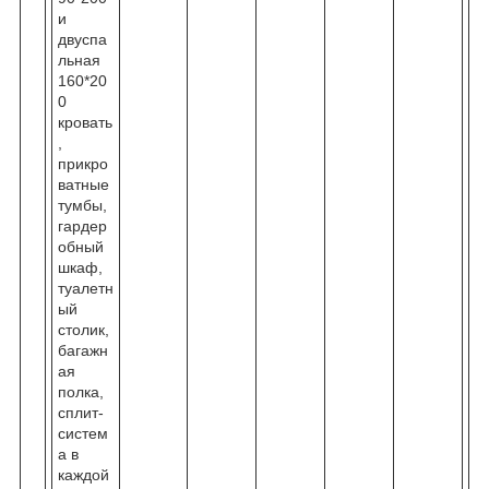
и
двуспа
льная
160*20
0
кровать
,
прикро
ватные
тумбы,
гардер
обный
шкаф,
туалетн
ый
столик,
багажн
ая
полка,
сплит-
систем
а в
каждой