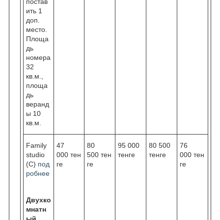
постав
ить 1
доп.
место.
Площа
дь
номера
32
кв.м.,
площа
дь
веранд
ы 10
кв.м.
Family
47
80
95 000
80 500
76
studio
000 тен
500 тен
тенге
тенге
000 тен
(C)
под
ге
ге
ге
робнее
Двухко
мнатн
ый