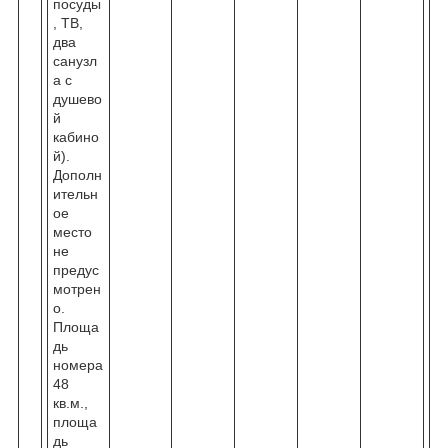
посуды
, ТВ,
два
санузл
а с
душево
й
кабино
й).
Дополн
ительн
ое
место
не
предус
мотрен
о.
Площа
дь
номера
48
кв.м.,
площа
дь