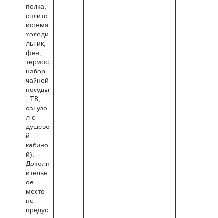
полка,
сплитс
истема,
холоди
льник,
фен,
термос,
набор
чайной
посуды
, ТВ,
санузе
л с
душево
й
кабино
й).
Дополн
ительн
ое
место
не
предус