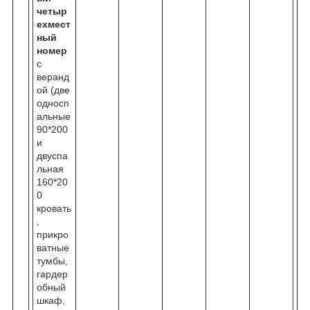
четыр
ехмест
ный
номер
с
веранд
ой (две
односп
альные
90*200
и
двуспа
льная
160*20
0
кровать
,
прикро
ватные
тумбы,
гардер
обный
шкаф,