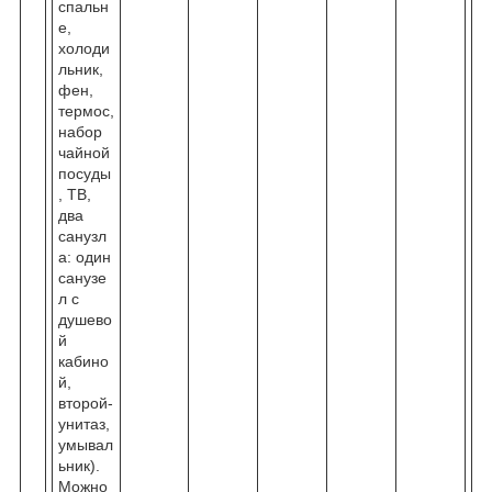
спальн
е,
холоди
льник,
фен,
термос,
набор
чайной
посуды
, ТВ,
два
санузл
а: один
санузе
л с
душево
й
кабино
й,
второй-
унитаз,
умывал
ьник).
Можно