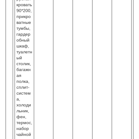
кровать
90*200,
прикро
ватные
тумбы,
гардер
обный
шкаф,
туалетн
ый
столик,
багажн
ая
полка,
сплит-
систем
а,
холоди
льник,
фен,
термос,
набор
чайной