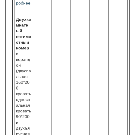
робнее
Двухко
мнатн
ый
пятиме
стный
номер
с
веранд
ой
(двуспа
льная
160*20
0
кровать
односп
альная
кровать
90*200
и
двухъя
русная