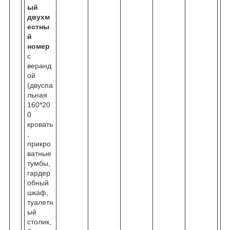
ый
двухм
естны
й
номер
с
веранд
ой
(двуспа
льная
160*20
0
кровать
,
прикро
ватные
тумбы,
гардер
обный
шкаф,
туалетн
ый
столик,