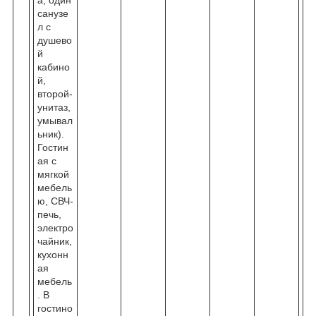
а, один
санузе
л с
душево
й
кабино
й,
второй-
унитаз,
умывал
ьник).
Гостин
ая с
мягкой
мебель
ю, СВЧ-
печь,
электро
чайник,
кухонн
ая
мебель
. В
гостино