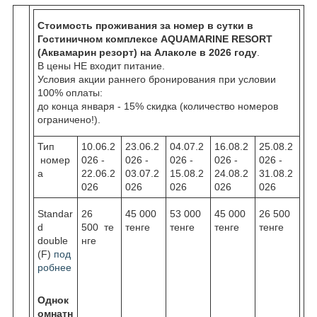
Стоимость проживания за номер в сутки в
Гостиничном комплексе AQUAMARINE RESORT
(Аквамарин резорт) на Алаколе в 2026 году
.
В цены НЕ входит питание.
Условия акции раннего бронирования при условии
100% оплаты:
до конца января - 15% скидка (количество номеров
ограничено!).
Тип
10.06.2
23.06.2
04.07.2
16.08.2
25.08.2
номер
026 -
026 -
026 -
026 -
026 -
а
22.06.2
03.07.2
15.08.2
24.08.2
31.08.2
026
026
026
026
026
Standar
26
45 000
53 000
45 000
26 500
d
500 те
тенге
тенге
тенге
тенге
double
нге
(F)
под
робнее
Однок
омнатн