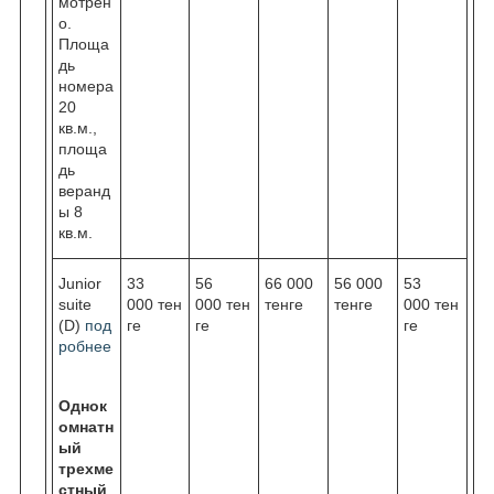
мотрен
о.
Площа
дь
номера
20
кв.м.,
площа
дь
веранд
ы 8
кв.м.
Junior
33
56
66 000
56 000
53
suite
000 тен
000 тен
тенге
тенге
000 тен
(D)
под
ге
ге
ге
робнее
Однок
омнатн
ый
трехме
стный