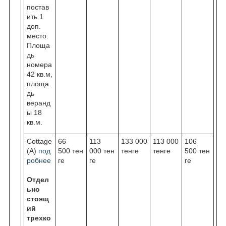
постав
ить 1
доп.
место.
Площа
дь
номера
42 кв.м,
площа
дь
веранд
ы 18
кв.м.
Cottage
66
113
133 000
113 000
106
(А)
под
500 тен
000 тен
тенге
тенге
500 тен
робнее
ге
ге
ге
Отдел
ьно
стоящ
ий
трехко