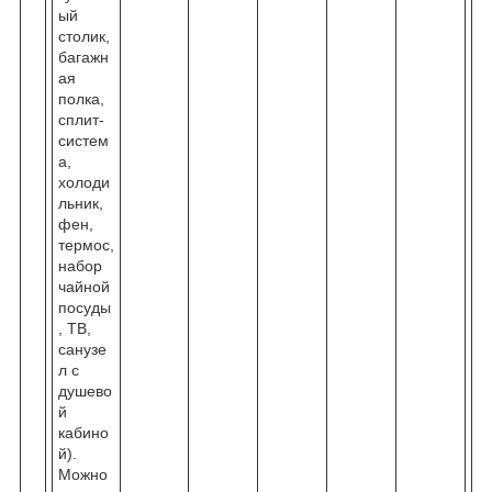
ый
столик,
багажн
ая
полка,
сплит-
систем
а,
холоди
льник,
фен,
термос,
набор
чайной
посуды
, ТВ,
санузе
л с
душево
й
кабино
й).
Можно