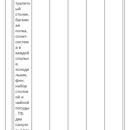
туалетн
ый
столик,
багажн
ая
полка,
сплит-
систем
а в
каждой
спальн
е,
холоди
льник,
фен,
набор
столов
ой и
чайной
посуды
, ТВ,
два
санузл