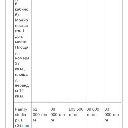
й
кабино
й).
Можно
постав
ить 1
доп.
место.
Площа
дь
номера
37
кв.м.,
площа
дь
веранд
ы 12
кв.м.
Family
52
88
103 500
88 000
83
studio
000 тен
000 тен
тенге
тенге
000 тен
plus
ге
ге
ге
(G)
под