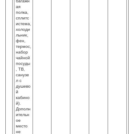
багажн
ая
полка,
сплитс
истема,
холоди
льник,
фен,
термос,
набор
чайной
посуды
, ТВ,
санузе
л с
душево
й
кабино
й).
Дополн
ительн
ое
место
не