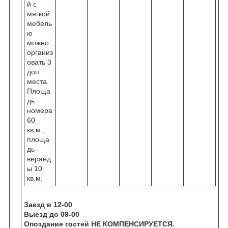
й с
мягкой
мебель
ю
можно
организ
овать 3
доп.
места.
Площа
дь
номера
60
кв.м.,
площа
дь
веранд
ы 10
кв.м.
Заезд в 12-00
Выезд до 09-00
Опоздание гостей НЕ КОМПЕНСИРУЕТСЯ.