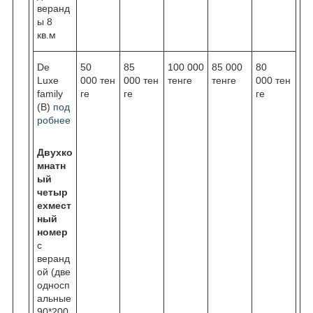
веранд
ы 8
кв.м
De
50
85
100 000
85 000
80
Luxe
000 тен
000 тен
тенге
тенге
000 тен
family
ге
ге
ге
(В)
под
робнее
Двухко
мнатн
ый
четыр
ехмест
ный
номер
с
веранд
ой (две
односп
альные
90*200