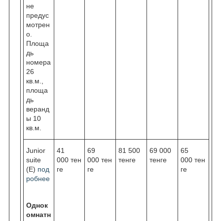
не
предус
мотрен
о.
Площа
дь
номера
26
кв.м.,
площа
дь
веранд
ы 10
кв.м.
Junior
41
69
81 500
69 000
65
suite
000 тен
000 тен
тенге
тенге
000 тен
(Е)
под
ге
ге
ге
робнее
Однок
омнатн