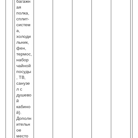
багажн
ая
полка,
сплит-
систем
а,
холоди
льник,
фен,
термос,
набор
чайной
посуды
, ТВ,
санузе
л с
душево
й
кабино
й).
Дополн
ительн
ое
место