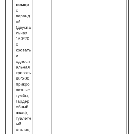
номер
с
веранд
ой
(двуспа
льная
160*20
0
кровать
и
односп
альная
кровать
90*200,
прикро
ватные
тумбы,
гардер
обный
шкаф,
туалетн
ый
столик,