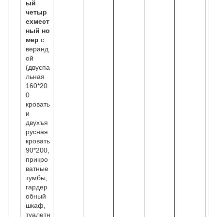
ый
четыр
ехмест
ный
но
мер
с
веранд
ой
(двуспа
льная
160*20
0
кровать
и
двухъя
русная
кровать
90*200,
прикро
ватные
тумбы,
гардер
обный
шкаф,
туалетн