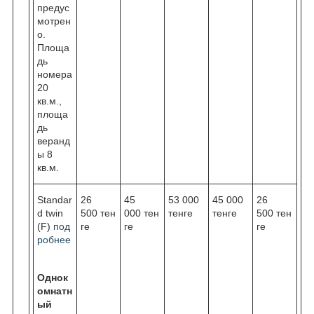
предус
мотрен
о.
Площа
дь
номера
20
кв.м.,
площа
дь
веранд
ы 8
кв.м.
Standar
26
45
53 000
45 000
26
d twin
500 тен
000 тен
тенге
тенге
500 тен
(F)
под
ге
ге
ге
робнее
Однок
омнатн
ый