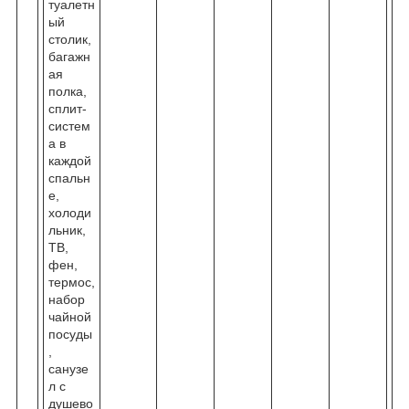
туалетн
ый
столик,
багажн
ая
полка,
сплит-
систем
а в
каждой
спальн
е,
холоди
льник,
ТВ,
фен,
термос,
набор
чайной
посуды
,
санузе
л с
душево