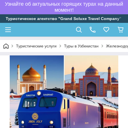
Узнайте об актуальных горящих турах на данный
момент!
Туристическое агентство "Grand Soluxe Travel Company"
Туристические услуги
Туры в Узбекистан
Железнодор