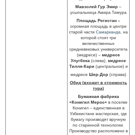
Мавзолей Гур Эмир
–
усыпальница Амира Тимура
Площадь Регистан –
огромная площадь в центре
старой части
Самарканда
, на
которой стоят три
величественных
средневековых университета
(медресе) –
медресе
Улугбека
(слева),
медресе
Тилля-Кари
(центральное) и
медресе
Шер-Дор
(справа)
Обед (входит в стоимость
тура)
Бумажная фабрика
«Конигил Мерос»
в поселке
Конигил – единственная в
Узбекистане мастерская, где
бумагу производят вручную
по старинной технологии.
Производство расположено в