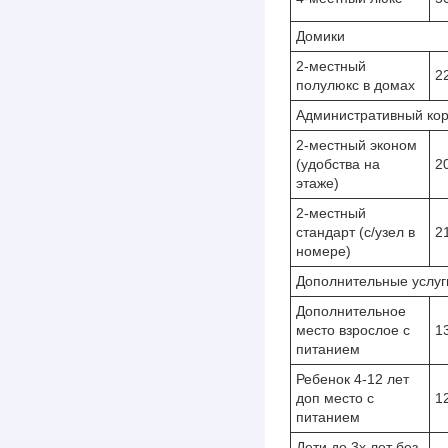
Домики
2-местный
22
полулюкс в домах
Административный ко
2-местный эконом
(удобства на
20
этаже)
2-местный
стандарт (с/узел в
21
номере)
Дополнительные услуг
Дополнительное
место взрослое с
13
питанием
Ребенок 4-12 лет
доп место с
12
питанием
Дети до 3х лет без