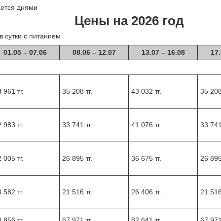
ается днями
Цены на 2026 год
в сутки с питанием
01.05 – 07.06
08.06 – 12.07
13.07 – 16.08
17.
 961 тг.
35 208 тг.
43 032 тг.
35 208
 983 тг.
33 741 тг.
41 076 тг.
33 741
 005 тг.
26 895 тг.
36 675 тг.
26 895
 582 тг.
21 516 тг.
26 406 тг.
21 516
 856 тг.
67 971 тг.
82 641 тг.
67 971