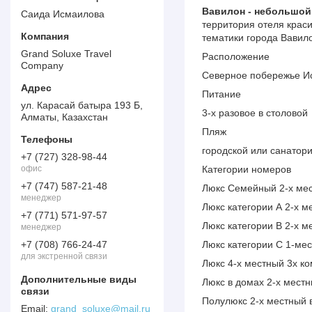
Вавилон - небольшой
Саида Исмаилова
территория отеля крас
тематики города Вави
Grand Soluxe Travel
Расположение
Company
Северное побережье Ис
Питание
ул. Карасай батыра 193 Б,
3-х разовое в столовой
Алматы, Казахстан
Пляж
городской или санатор
+7 (727) 328-98-44
офис
Категории номеров
+7 (747) 587-21-48
Люкс Семейный 2-х мес
менеджер
Люкс категории А 2-х 
+7 (771) 571-97-57
Люкс категории В 2-х 
менеджер
+7 (708) 766-24-47
Люкс категории С 1-ме
для экстренной связи
Люкс 4-х местный 3х к
Люкс в домах 2-х мест
Полулюкс 2-х местный в
grand_soluxe@mail.ru