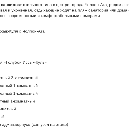
 пансионат
отельного типа в центре города Чолпон-Ата, рядом с 
ивая и ухоженная, отдыхающие ходят на пляж санатория или дома 
лон с современными и комфортабельными номерами.
сык-Куля г. Чолпон-Ата
ия «Голубой Иссык-Куль»
тный 2-х комнатный
местный 1-комнатный
местный 1-комнатный
стный 1-комнатный
омнатный
ный
 админ.корпусе (сан.узел на этаже)